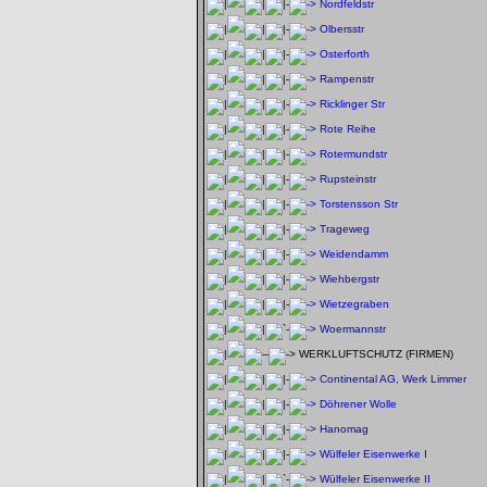
Nordfeldstr
Olbersstr
Osterforth
Rampenstr
Ricklinger Str
Rote Reihe
Rotermundstr
Rupsteinstr
Torstensson Str
Trageweg
Weidendamm
Wiehbergstr
Wietzegraben
Woermannstr
WERKLUFTSCHUTZ (FIRMEN)
Continental AG, Werk Limmer
Döhrener Wolle
Hanomag
Wülfeler Eisenwerke I
Wülfeler Eisenwerke II