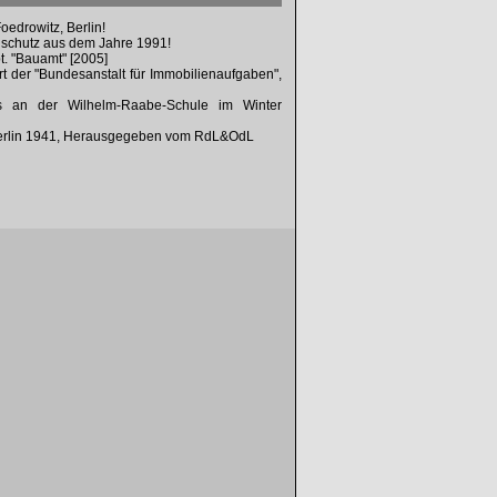
oedrowitz, Berlin!
vilschutz aus dem Jahre 1991!
bt. "Bauamt" [2005]
rt der "Bundesanstalt für Immobilienaufgaben",
es an der Wilhelm-Raabe-Schule im Winter
 Berlin 1941, Herausgegeben vom RdL&OdL