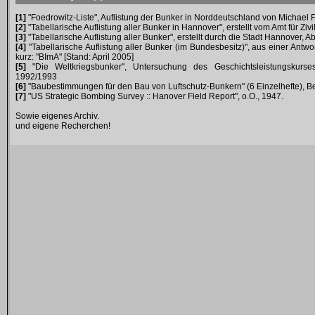
[1]
"Foedrowitz-Liste", Auflistung der Bunker in Norddeutschland von Michael F
[2]
"Tabellarische Auflistung aller Bunker in Hannover", erstellt vom Amt für Zi
[3]
"Tabellarische Auflistung aller Bunker", erstellt durch die Stadt Hannover, A
[4]
"Tabellarische Auflistung aller Bunker (im Bundesbesitz)", aus einer Antwo
kurz: "BImA" [Stand: April 2005]
[5]
"Die Weltkriegsbunker", Untersuchung des Geschichtsleistungskurs
1992/1993
[6]
"Baubestimmungen für den Bau von Luftschutz-Bunkern" (6 Einzelhefte),
[7]
"US Strategic Bombing Survey :: Hanover Field Report", o.O., 1947.
Sowie eigenes Archiv.
und eigene Recherchen!