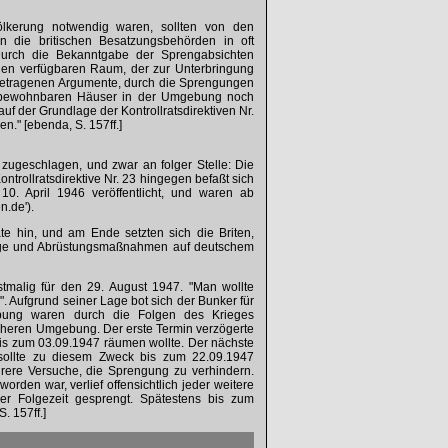
völkerung notwendig waren, sollten von den
 die britischen Besatzungsbehörden in oft
 Durch die Bekanntgabe der Sprengabsichten
den verfügbaren Raum, der zur Unterbringung
getragenen Argumente, durch die Sprengungen
n bewohnbaren Häuser in der Umgebung noch
uf der Grundlage der Kontrollratsdirektiven Nr.
n." [ebenda, S. 157ff.]
 zugeschlagen, und zwar an folger Stelle: Die
Kontrollratsdirektive Nr. 23 hingegen befaßt sich
10. April 1946 veröffentlicht, und waren ab
n.de').
e hin, und am Ende setzten sich die Briten,
tage und Abrüstungsmaßnahmen auf deutschem
tmalig für den 29. August 1947. "Man wollte
". Aufgrund seiner Lage bot sich der Bunker für
ebung waren durch die Folgen des Krieges
näheren Umgebung. Der erste Termin verzögerte
bis zum 03.09.1947 räumen wollte. Der nächste
ollte zu diesem Zweck bis zum 22.09.1947
rere Versuche, die Sprengung zu verhindern.
rden war, verlief offensichtlich jeder weitere
er Folgezeit gesprengt. Spätestens bis zum
 S. 157ff.]