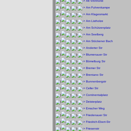
Alt Vinnhorst
Am Fuhrenkampe
Am Klagesmarkt
Am Listholze
Am Schützenplatz
Am Seelberg
Am Stöckener Bach
Anderter Str
Blumenauer Str
Bömelburg Str
Bremer Str
Brentano Str
Bunnenbergstr
Celler Str
Continentalplatz
Deisterplatz
Emscher Weg
Friedenauer Str
Friedrich-Ebert-Str
Friesenstr