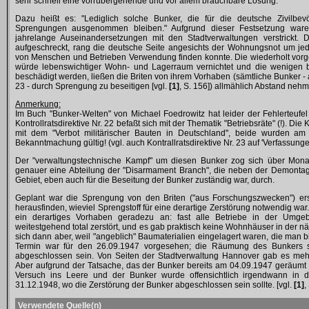
sehr schnell eine vorrübergehende und vor allem brauchbare Lösung.
Dazu heißt es: "Lediglich solche Bunker, die für die deutsche Zivilbe
Sprengungen ausgenommen bleiben." Aufgrund dieser Festsetzung waren
jahrelange Auseinandersetzungen mit den Stadtverwaltungen verstrickt.
aufgeschreckt, rang die deutsche Seite angesichts der Wohnungsnot um je
von Menschen und Betrieben Verwendung finden konnte. Die wiederholt vor
würde lebenswichtiger Wohn- und Lagerraum vernichtet und die wenige
beschädigt werden, ließen die Briten von ihrem Vorhaben (sämtliche Bunker - a
23 - durch Sprengung zu beseitigen [vgl.
[1]
, S. 156]) allmählich Abstand nehme
Anmerkung:
Im Buch "Bunker-Welten" von Michael Foedrowitz hat leider der Fehlerteufel
Kontrollratsdirektive Nr. 22 befaßt sich mit der Thematik "Betriebsräte" (!). Die 
mit dem "Verbot militärischer Bauten in Deutschland", beide wurden am 
Bekanntmachung gültig! (vgl. auch Kontrallratsdirektive Nr. 23 auf 'Verfassunge
Der "verwaltungstechnische Kampf" um diesen Bunker zog sich über Monat
genauer eine Abteilung der "Disarmament Branch", die neben der Demon
Gebiet, eben auch für die Beseitung der Bunker zuständig war, durch.
Geplant war die Sprengung von den Briten ("aus Forschungszwecken") ers
herausfinden, wieviel Sprengstoff für eine derartige Zerstörung notwendig war.
ein derartiges Vorhaben geradezu an: fast alle Betriebe in der Umg
weitestgehend total zerstört, und es gab praktisch keine Wohnhäuser in der 
sich dann aber, weil "angeblich" Baumaterialien eingelagert waren, die man 
Termin war für den 26.09.1947 vorgesehen; die Räumung des Bunkers s
abgeschlossen sein. Von Seiten der Stadtverwaltung Hannover gab es meh
Aber aufgrund der Tatsache, das der Bunker bereits am 04.09.1947 geräumt wo
Versuch ins Leere und der Bunker wurde offensichtlich irgendwann in d
31.12.1948, wo die Zerstörung der Bunker abgeschlossen sein sollte. [vgl.
[1]
,
Verwendete Quelle(n)