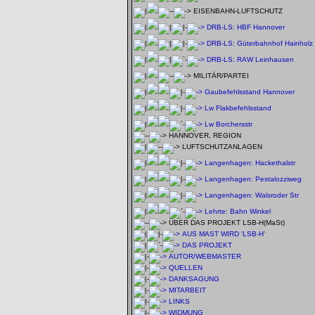
EISENBAHN-LUFTSCHUTZ
DRB-LS: HBF Hannover
DRB-LS: Güterbahnhof Hainholz
DRB-LS: RAW Leinhausen
MILITÄR/PARTEI
Gaubefehlsstand Hannover
Lw Flakbefehlsstand
Lw Borchersstr
HANNOVER, REGION
LUFTSCHUTZANLAGEN
Langenhagen: Hackethalstr
Langenhagen: Pestalozziweg
Langenhagen: Walsroder Str
Lehrte: Bahn Winkel
ÜBER DAS PROJEKT LSB-H(MaSt)
AUS MAST WIRD 'LSB-H'
DAS PROJEKT
AUTOR/WEBMASTER
QUELLEN
DANKSAGUNG
MITARBEIT
LINKS
WIDMUNG