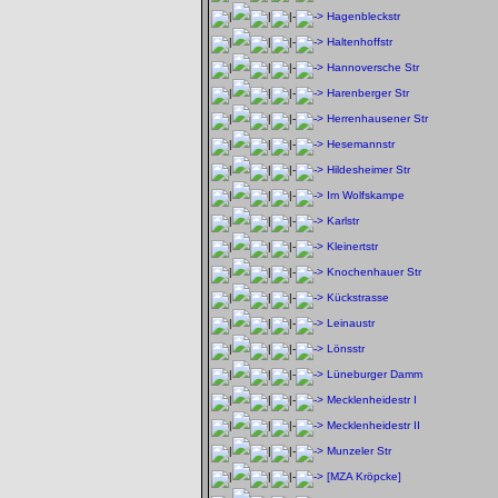
Hagenbleckstr
Haltenhoffstr
Hannoversche Str
Harenberger Str
Herrenhausener Str
Hesemannstr
Hildesheimer Str
Im Wolfskampe
Karlstr
Kleinertstr
Knochenhauer Str
Kückstrasse
Leinaustr
Lönsstr
Lüneburger Damm
Mecklenheidestr I
Mecklenheidestr II
Munzeler Str
[MZA Kröpcke]