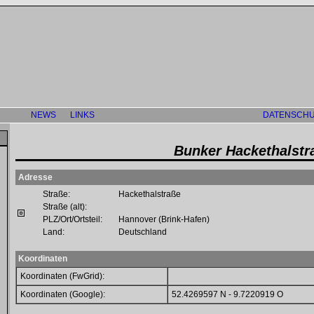
NEWS
LINKS
DATENSCHU
Bunker Hackethalstr
Adresse
Straße:
Hackethalstraße
Straße (alt):
PLZ/Ort/Ortsteil:
Hannover (Brink-Hafen)
Land:
Deutschland
Koordinaten
Koordinaten (FwGrid):
Koordinaten (Google):
52.4269597 N - 9.7220919 O