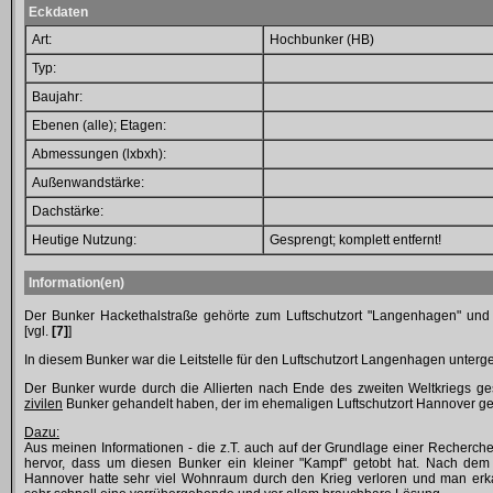
Eckdaten
Art:
Hochbunker (HB)
Typ:
Baujahr:
Ebenen (alle); Etagen:
Abmessungen (lxbxh):
Außenwandstärke:
Dachstärke:
Heutige Nutzung:
Gesprengt; komplett entfernt!
Information(en)
Der Bunker Hackethalstraße gehörte zum Luftschutzort "Langenhagen" und
[vgl.
[7]
]
In diesem Bunker war die Leitstelle für den Luftschutzort Langenhagen unterg
Der Bunker wurde durch die Allierten nach Ende des zweiten Weltkriegs ges
zivilen
Bunker gehandelt haben, der im ehemaligen Luftschutzort Hannover g
Dazu:
Aus meinen Informationen - die z.T. auch auf der Grundlage einer Recherch
hervor, dass um diesen Bunker ein kleiner "Kampf" getobt hat. Nach de
Hannover hatte sehr viel Wohnraum durch den Krieg verloren und man erk