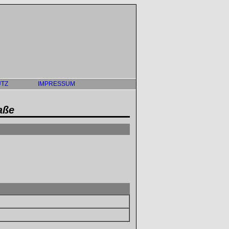
TZ
IMPRESSUM
aße