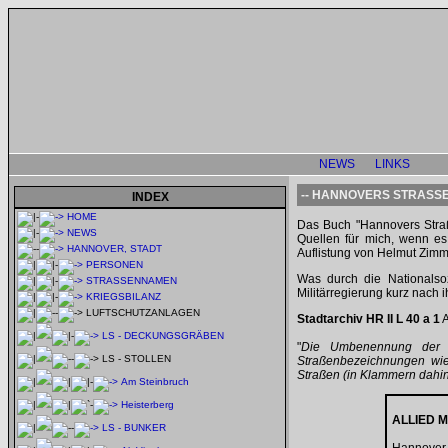
NEWS
LINKS
--
HANNOVERS STRASSE
INDEX
HOME
Das Buch "Hannovers Straß
NEWS
Quellen für mich, wenn e
HANNOVER, STADT
Auflistung von Helmut Zim
PERSONEN
Was durch die Nationalso
STRASSENNAMEN
Militärregierung kurz nach 
KRIEGSBILANZ
LUFTSCHUTZANLAGEN
Stadtarchiv HR II L 40 a 1
A
LS - DECKUNGSGRÄBEN
"
Die Umbenennung der S
LS - STOLLEN
Straßenbezeichnungen wied
Straßen (in Klammern dahint
Am Steinbruch
Heisterberg
ALLIED 
LS - BUNKER