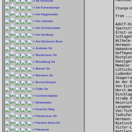
Hannover 
Alt Vinnhorst
Am Fuhrenkampe
Change of
Am Klagesmarkt
From ...
Am Listholze
Adolf-Hi
Am Schützenplatz
Ypernstr
Ernst-vo
Am Seelberg
Schlaget
Wilhelm-
Am Stöckener Bach
Hermann-
Anderter Str
Hakenkre
Hoffmann
Blumenauer Str
Rustplat
Danziger
Bömelburg Str
Memeler 
Bremer Str
Lüttichs
Ludendor
Brentano Str
Skagerra
An der D
Bunnenbergstr
Von-Eich
Celler Str
Horst-We
Dincklag
Continentalplatz
Straße d
Heinrich
Deisterplatz
Langemar
Emscher Weg
Von-Tsch
Todtufer
Friedenauer Str
Hermann-
Friedrich-Ebert-Str
Nietzsch
Victor-L
Friesenstr
Kettlers