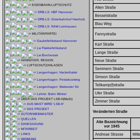
EISENBAHN-LUFTSCHUTZ
Alten Straße
DRB-LS: HBF Hannover
Besselstraße
DRB-LS: Güterbahnhof Hainholz
Blau Weg
DRB-LS: RAW Leinhausen
MILITÄR/PARTEI
Fannystraße
Gaubefehlsstand Hannover
Karl Straße
Lw Flakbefehlsstand
Lange Straße
Lw Borchersstr
HANNOVER, REGION
Neue Straße
LUFTSCHUTZANLAGEN
Semmern Straße
Langenhagen: Hackethalstr
Simson Straße
Langenhagen: Pestalozziweg
Tellkamp(f)straße
Langenhagen: Walsroder Str
Ufer Straße
Lehrte: Bahn Winkel
ÜBER DAS PROJEKT LSB-H(MaSt)
Zimmer Straße
AUS MAST WIRD 'LSB-H'
DAS PROJEKT
Veränderten Straße
AUTOR/WEBMASTER
QUELLEN
Alte Bezeichnung
DANKSAGUNG
vor 1945
MITARBEIT
LINKS
Andreae Strasse
Mitt
WIDMUNG