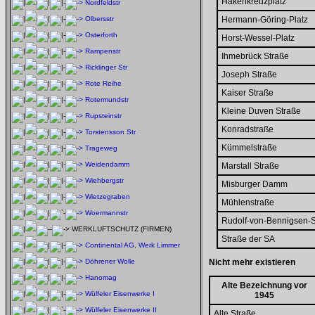
Hakenkreuzplatz
Nordfeldstr
Olbersstr
Hermann-Göring-Platz
Osterforth
Horst-Wessel-Platz
Rampenstr
Ihmebrück Straße
Ricklinger Str
Joseph Straße
Rote Reihe
Kaiser Straße
Rotermundstr
Kleine Duven Straße
Rupsteinstr
Konradstraße
Torstensson Str
Kümmelstraße
Trageweg
Weidendamm
Marstall Straße
Wiehbergstr
Misburger Damm
Wietzegraben
Mühlenstraße
Woermannstr
Rudolf-von-Bennigsen-S
WERKLUFTSCHUTZ (FIRMEN)
Straße der SA
Continental AG, Werk Limmer
Döhrener Wolle
Nicht mehr existieren
Hanomag
Alte Bezeichnung vor
Wülfeler Eisenwerke I
1945
Wülfeler Eisenwerke II
Alte Straße