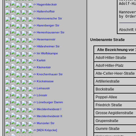
Adolf-Hi
Hagenbleckstr
Haltenhoffstr
Hannover
by Order
Hannoversche Str
Harenberger Str
Abschrift:
Herrenhausener Str
Hesemannstr
Umbenannte Straße
Hildesheimer Str
Alte Bezeichnung vor
Im Wolfskampe
Adolf-Hitler-Straße
Karlstr
Adolf-Hitler-Platz
Kleinertstr
Alte-Celler-Heer-Straße
Knochenhauer Str
Artilleriestraße
Kückstrasse
Leinaustr
Bockstraße
Lönsstr
Poppel-Allee
Lüneburger Damm
Friedrich Straße
Mecklenheidestr I
Grosse Aegidienstraße
Mecklenheidestr II
Grupenstraße
Munzeler Str
Gummi-Straße
[MZA Kröpcke]