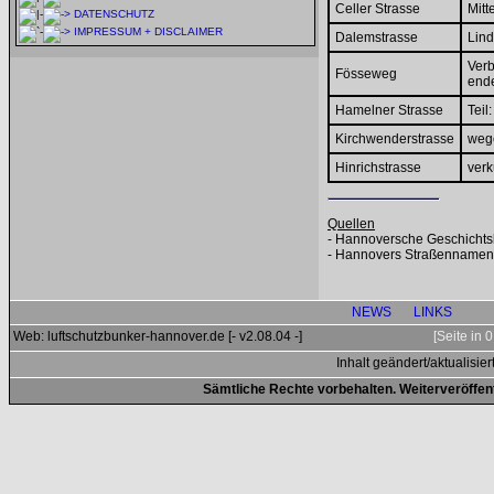
Celler Strasse
Mitt
DATENSCHUTZ
IMPRESSUM + DISCLAIMER
Dalemstrasse
Lind
Verb
Fösseweg
ende
Hamelner Strasse
Tei
Kirchwenderstrasse
wege
Hinrichstrasse
verk
Quellen
- Hannoversche Geschichts
- Hannovers Straßennamen 
NEWS
LINKS
Web: luftschutzbunker-hannover.de [- v2.08.04 -]
[Seite in
Inhalt geändert/aktualisier
Sämtliche Rechte vorbehalten. Weiterveröffen