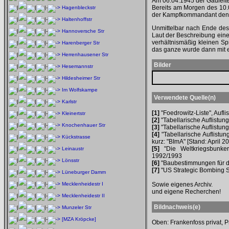
Am 06.04.1945 der Gauleite
Bereits am Morgen des 10.
Hagenbleckstr
der Kampfkommandant den Bu
Haltenhoffstr
Unmittelbar nach Ende des
Hannoversche Str
Laut der Beschreibung eine
verhältnismäßig kleinen Sp
Harenberger Str
das ganze wurde dann mit 
Herrenhausener Str
Bilder
Hesemannstr
Hildesheimer Str
Im Wolfskampe
Verwendete Quelle(n)
Karlstr
[1]
"Foedrowitz-Liste", Aufl
Kleinertstr
[2]
"Tabellarische Auflistung
Knochenhauer Str
[3]
"Tabellarische Auflistung
[4]
"Tabellarische Auflistun
Kückstrasse
kurz: "BImA" [Stand: April 2
[5]
"Die Weltkriegsbunker
Leinaustr
1992/1993
Lönsstr
[6]
"Baubestimmungen für d
[7]
"US Strategic Bombing Su
Lüneburger Damm
Mecklenheidestr I
Sowie eigenes Archiv.
und eigene Recherchen!
Mecklenheidestr II
Bildnachweis(e)
Munzeler Str
[MZA Kröpcke]
Oben: Frankenfoss privat, 