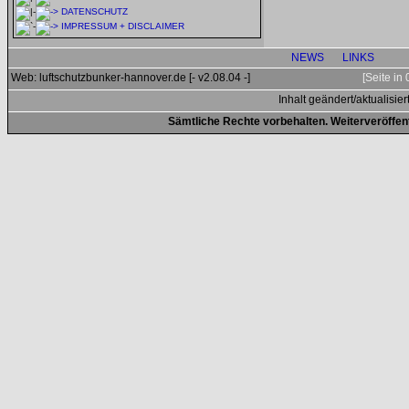
DATENSCHUTZ
IMPRESSUM + DISCLAIMER
NEWS
LINKS
Web: luftschutzbunker-hannover.de [- v2.08.04 -]
[Seite in
Inhalt geändert/aktualisier
Sämtliche Rechte vorbehalten. Weiterveröffen