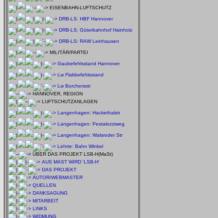
EISENBAHN-LUFTSCHUTZ
DRB-LS: HBF Hannover
DRB-LS: Güterbahnhof Hainholz
DRB-LS: RAW Leinhausen
MILITÄR/PARTEI
Gaubefehlsstand Hannover
Lw Flakbefehlsstand
Lw Borchersstr
HANNOVER, REGION
LUFTSCHUTZANLAGEN
Langenhagen: Hackethalstr
Langenhagen: Pestalozziweg
Langenhagen: Walsroder Str
Lehrte: Bahn Winkel
ÜBER DAS PROJEKT LSB-H(MaSt)
AUS MAST WIRD 'LSB-H'
DAS PROJEKT
AUTOR/WEBMASTER
QUELLEN
DANKSAGUNG
MITARBEIT
LINKS
WIDMUNG