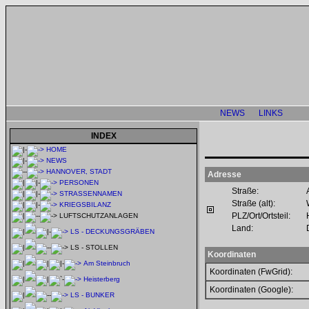
NEWS
LINKS
INDEX
HOME
NEWS
HANNOVER, STADT
Adresse
PERSONEN
Straße:
STRASSENNAMEN
Straße (alt):
KRIEGSBILANZ
PLZ/Ort/Ortsteil:
LUFTSCHUTZANLAGEN
Land:
LS - DECKUNGSGRÄBEN
LS - STOLLEN
Koordinaten
Am Steinbruch
Koordinaten (FwGrid):
Heisterberg
Koordinaten (Google):
LS - BUNKER