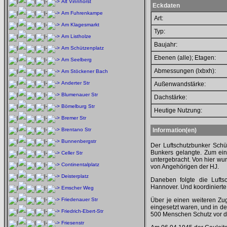
Alt Vinnhorst
Eckdaten
Am Fuhrenkampe
Art:
Am Klagesmarkt
Typ:
Am Listholze
Baujahr:
Am Schützenplatz
Ebenen (alle); Etagen:
Am Seelberg
Abmessungen (lxbxh):
Am Stöckener Bach
Anderter Str
Außenwandstärke:
Blumenauer Str
Dachstärke:
Bömelburg Str
Heutige Nutzung:
Bremer Str
Brentano Str
Information(en)
Bunnenbergstr
Der Luftschutzbunker Schü
Bunkers gelangte. Zum ein
Celler Str
untergebracht. Von hier wu
Continentalplatz
von Angehörigen der HJ.
Deisterplatz
Daneben folgte die Luftsc
Hannover. Und koordinierte
Emscher Weg
Friedenauer Str
Über je einen weiteren Zu
eingesetzt waren, und in de
Friedrich-Ebert-Str
500 Menschen Schutz vor d
Friesenstr