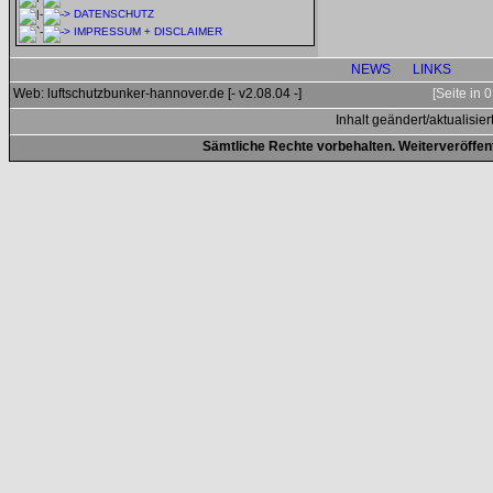
DATENSCHUTZ
IMPRESSUM + DISCLAIMER
NEWS
LINKS
Web: luftschutzbunker-hannover.de [- v2.08.04 -]
[Seite in
Inhalt geändert/aktualisier
Sämtliche Rechte vorbehalten. Weiterveröffen