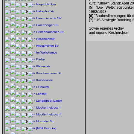
kurz: "BImA" [Stand: April 2
Hagenbleckstr
[5]
"Die Weltkriegsbunker
Haltenhoffstr
1992/1993
[6]
"Baubestimmungen für d
Hannoversche Str
[7]
"US Strategic Bombing Su
Harenberger Str
Sowie eigenes Archiv.
Herrenhausener Str
und eigene Recherchen!
Hesemannstr
Hildesheimer Str
Im Wolfskampe
Karlstr
Kleinertstr
Knochenhauer Str
Kückstrasse
Leinaustr
Lönsstr
Lüneburger Damm
Mecklenheidestr I
Mecklenheidestr II
Munzeler Str
[MZA Kröpcke]