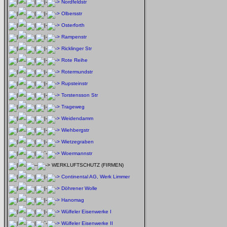
Nordfeldstr
Olbersstr
Osterforth
Rampenstr
Ricklinger Str
Rote Reihe
Rotermundstr
Rupsteinstr
Torstensson Str
Trageweg
Weidendamm
Wiehbergstr
Wietzegraben
Woermannstr
WERKLUFTSCHUTZ (FIRMEN)
Continental AG, Werk Limmer
Döhrener Wolle
Hanomag
Wülfeler Eisenwerke I
Wülfeler Eisenwerke II