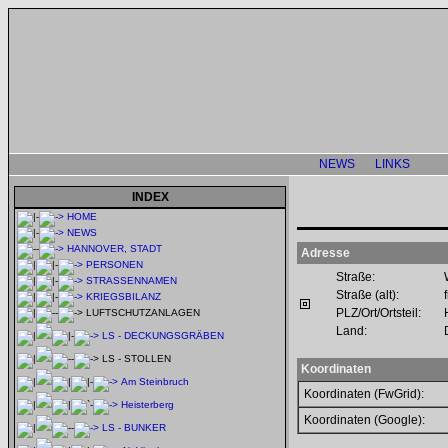
NEWS
LINKS
INDEX
HOME
NEWS
HANNOVER, STADT
Adresse
PERSONEN
Straße:
STRASSENNAMEN
Straße (alt):
KRIEGSBILANZ
PLZ/Ort/Ortsteil:
LUFTSCHUTZANLAGEN
Land:
LS - DECKUNGSGRÄBEN
LS - STOLLEN
Koordinaten
Am Steinbruch
Koordinaten (FwGrid):
Heisterberg
Koordinaten (Google):
LS - BUNKER