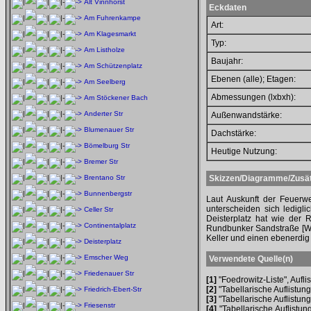
Alt Vinnhorst
Eckdaten
Am Fuhrenkampe
Art:
Am Klagesmarkt
Typ:
Am Listholze
Baujahr:
Am Schützenplatz
Ebenen (alle); Etagen:
Am Seelberg
Abmessungen (lxbxh):
Am Stöckener Bach
Anderter Str
Außenwandstärke:
Blumenauer Str
Dachstärke:
Bömelburg Str
Heutige Nutzung:
Bremer Str
Brentano Str
Skizzen/Diagramme/Zusät
Bunnenbergstr
Laut Auskunft der Feuerw
unterscheiden sich ledigl
Celler Str
Deisterplatz hat wie der
Continentalplatz
Rundbunker Sandstraße [We
Keller und einen ebenerdig 
Deisterplatz
Emscher Weg
Verwendete Quelle(n)
Friedenauer Str
[1]
"Foedrowitz-Liste", Aufl
[2]
"Tabellarische Auflistung
Friedrich-Ebert-Str
[3]
"Tabellarische Auflistung
Friesenstr
[4]
"Tabellarische Auflistun