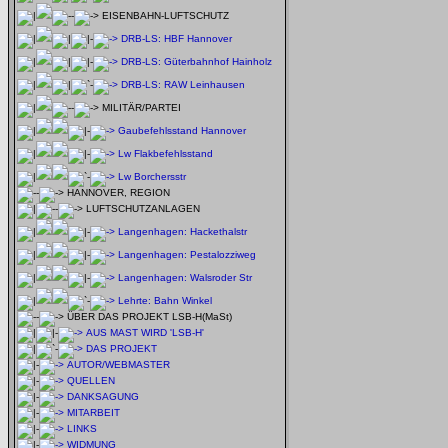
EISENBAHN-LUFTSCHUTZ
DRB-LS: HBF Hannover
DRB-LS: Güterbahnhof Hainholz
DRB-LS: RAW Leinhausen
MILITÄR/PARTEI
Gaubefehlsstand Hannover
Lw Flakbefehlsstand
Lw Borchersstr
HANNOVER, REGION
LUFTSCHUTZANLAGEN
Langenhagen: Hackethalstr
Langenhagen: Pestalozziweg
Langenhagen: Walsroder Str
Lehrte: Bahn Winkel
ÜBER DAS PROJEKT LSB-H(MaSt)
AUS MAST WIRD 'LSB-H'
DAS PROJEKT
AUTOR/WEBMASTER
QUELLEN
DANKSAGUNG
MITARBEIT
LINKS
WIDMUNG