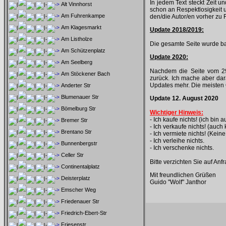
In jedem Text steckt Zeit u
Alt Vinnhorst
schon an Respektlosigkeit u
Am Fuhrenkampe
den/die Autor/en vorher zu
Am Klagesmarkt
Update 2018/2019:
Am Listholze
Die gesamte Seite wurde b
Am Schützenplatz
Update 2020:
Am Seelberg
Nachdem die Seite vom 29.
Am Stöckener Bach
zurück. Ich mache aber dara
Updates mehr. Die meisten O
Anderter Str
Blumenauer Str
Update 12. August 2020
Bömelburg Str
Wichtiger Hinweis:
- Ich kaufe nichts! (ich bin 
Bremer Str
- Ich verkaufe nichts! (auch
Brentano Str
- Ich vermiete nichts! (Ke
- Ich verleihe nichts.
Bunnenbergstr
- Ich verschenke nichts.
Celler Str
Bitte verzichten Sie auf Anf
Continentalplatz
Mit freundlichen Grüßen
Deisterplatz
Guido "Wolf" Janthor
Emscher Weg
Friedenauer Str
Friedrich-Ebert-Str
Friesenstr