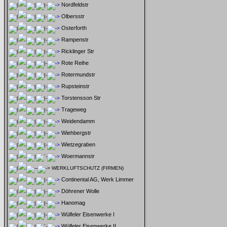
Nordfeldstr
Olbersstr
Osterforth
Rampenstr
Ricklinger Str
Rote Reihe
Rotermundstr
Rupsteinstr
Torstensson Str
Trageweg
Weidendamm
Wiehbergstr
Wietzegraben
Woermannstr
WERKLUFTSCHUTZ (FIRMEN)
Continental AG, Werk Limmer
Döhrener Wolle
Hanomag
Wülfeler Eisenwerke I
Wülfeler Eisenwerke II