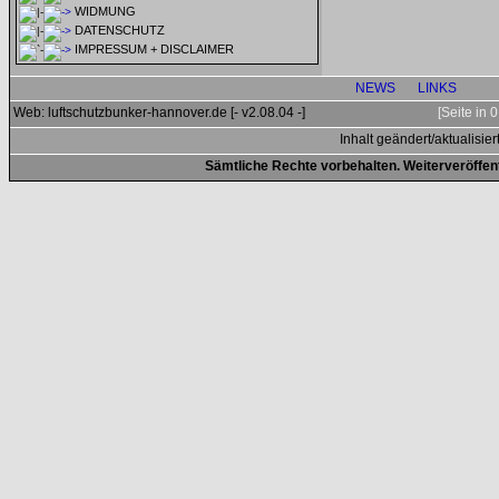
WIDMUNG
DATENSCHUTZ
IMPRESSUM + DISCLAIMER
NEWS
LINKS
Web: luftschutzbunker-hannover.de [- v2.08.04 -]
[Seite in
Inhalt geändert/aktualisier
Sämtliche Rechte vorbehalten. Weiterveröffen