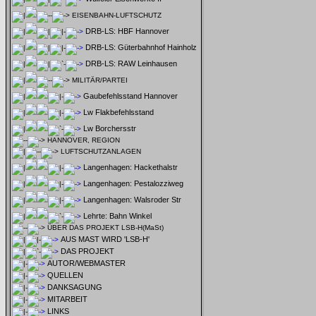
EISENBAHN-LUFTSCHUTZ
DRB-LS: HBF Hannover
DRB-LS: Güterbahnhof Hainholz
DRB-LS: RAW Leinhausen
MILITÄR/PARTEI
Gaubefehlsstand Hannover
Lw Flakbefehlsstand
Lw Borchersstr
HANNOVER, REGION
LUFTSCHUTZANLAGEN
Langenhagen: Hackethalstr
Langenhagen: Pestalozziweg
Langenhagen: Walsroder Str
Lehrte: Bahn Winkel
ÜBER DAS PROJEKT LSB-H(MaSt)
AUS MAST WIRD 'LSB-H'
DAS PROJEKT
AUTOR/WEBMASTER
QUELLEN
DANKSAGUNG
MITARBEIT
LINKS