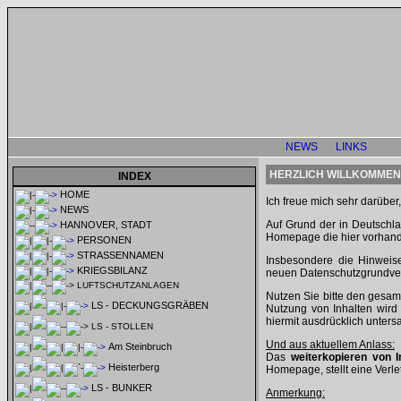
NEWS
LINKS
HERZLICH WILLKOMMEN
INDEX
HOME
Ich freue mich sehr darübe
NEWS
Auf Grund der in Deutschla
HANNOVER, STADT
Homepage die hier vorhande
PERSONEN
STRASSENNAMEN
Insbesondere die Hinweis
KRIEGSBILANZ
neuen Datenschutzgrundve
LUFTSCHUTZANLAGEN
Nutzen Sie bitte den gesam
LS - DECKUNGSGRÄBEN
Nutzung von Inhalten wird
hiermit ausdrücklich untersa
LS - STOLLEN
Und aus aktuellem Anlass:
Am Steinbruch
Das
weiterkopieren von I
Heisterberg
Homepage, stellt eine Verle
LS - BUNKER
Anmerkung: