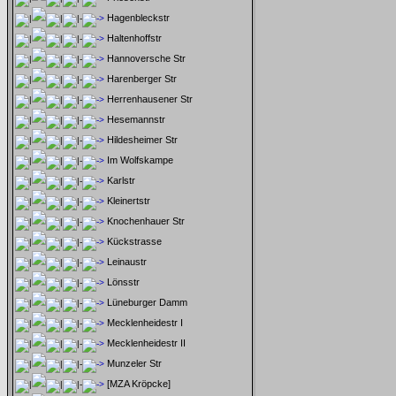
Hagenbleckstr
Haltenhoffstr
Hannoversche Str
Harenberger Str
Herrenhausener Str
Hesemannstr
Hildesheimer Str
Im Wolfskampe
Karlstr
Kleinertstr
Knochenhauer Str
Kückstrasse
Leinaustr
Lönsstr
Lüneburger Damm
Mecklenheidestr I
Mecklenheidestr II
Munzeler Str
[MZA Kröpcke]