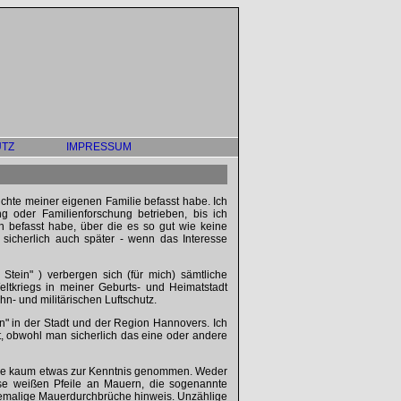
TZ
IMPRESSUM
hichte meiner eigenen Familie befasst habe. Ich
 oder Familienforschung betrieben, bis ich
n befasst habe, über die es so gut wie keine
h sicherlich auch später - wenn das Interesse
tein" ) verbergen sich (für mich) sämtliche
ltkriegs in meiner Geburts- und Heimatstadt
hn- und militärischen Luftschutz.
" in der Stadt und der Region Hannovers. Ich
t, obwohl man sicherlich das eine oder andere
 habe kaum etwas zur Kenntnis genommen. Weder
se weißen Pfeile an Mauern, die sogenannte
ehemalige Mauerdurchbrüche hinweis. Unzählige