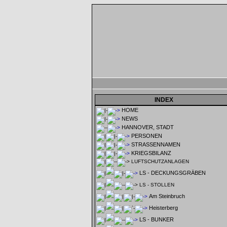
INDEX
HOME
NEWS
HANNOVER, STADT
PERSONEN
STRASSENNAMEN
KRIEGSBILANZ
LUFTSCHUTZANLAGEN
LS - DECKUNGSGRÄBEN
LS - STOLLEN
Am Steinbruch
Heisterberg
LS - BUNKER