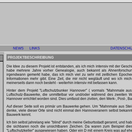
NEWS
LINKS
DATENSCHU
PROJEKTBESCHREIBUNG
Die Idee zu diesem Projekt ist entstanden, als ich mich intensiv mit der Gesc
habe mehrere Jahre vorher Genealogie, auch bekannt als Ahnenforschung
irgendwann gemerkt habe, das ich mich viel zu sehr mit zeitlichen Epoche
Informationen mehr gibt. Eine Zeit, die mir nicht wegläuft und wo ich mic
meinerseits dann noch besteht - weiterhin intensiv mit befassen kann.
Hinter dem Projekt "Luftschutzbunker Hannover" ( vormals "Mahnmale aus S
Luftschutz-Bauwerke, die unmittelbar vor und/oder während des zweiten We
Hannover errichtet worden sind. Dies umfasst den zivilen, den Werk-, Post-, Ba
Auf dieser Seite soll es primär um Bauwerke gehen. Um "Mahnmale aus Stein
denke, viele dieser Orte sind nicht einmal den Hannoveranern selbst bekann
Bauwerk kennt.
Ich bin selbst jahrelang wie "blind" durch meine Geburtsstadt gerannt, und
die sichbaren noch die unsichtbaren Zeichen. Da waren zum Beispiel die
"Luftschutzkeller" ausgewiesen haben. Oder ein D mit einem Kreis was auf 