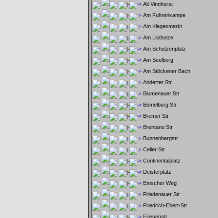
Alt Vinnhorst
Am Fuhrenkampe
Am Klagesmarkt
Am Listholze
Am Schützenplatz
Am Seelberg
Am Stöckener Bach
Anderter Str
Blumenauer Str
Bömelburg Str
Bremer Str
Brentano Str
Bunnenbergstr
Celler Str
Continentalplatz
Deisterplatz
Emscher Weg
Friedenauer Str
Friedrich-Ebert-Str
Friesenstr