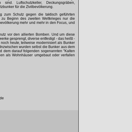
sind. Luftschutzkeller, Deckungsgräben,
tzbunker für die Zivilbevölkerung.
ng zum Schutz gegen die taktisch geführten
an zu Beginn des zweiten Weltkrieges nur die
vilbevölkerung mehr und mehr in den Focus, und
chutz vor den allierten Bomben. Und um diese
ke gesprengt, diverse entfestigt - das heißt -
 noch heute, teilweise modernisiert als Bunker
. Inzwischen wurden selbst die Bunker aus dem
und dem darauf folgenden sogenannten "Kalten
den als Wohnhäuser umgebaut oder verfallen
.de