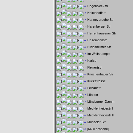
Hagenbleckstr
Haltenhoffstr
Hannoversche Str
Harenberger Str
Herrenhausener Str
Hesemannstr
Hildesheimer Str
Im Wolfskampe
Karlstr
Kleinertstr
Knochenhauer Str
Kückstrasse
Leinaustr
Lönsstr
Lüneburger Damm
Mecklenheidestr I
Mecklenheidestr II
Munzeler Str
[MZA Kröpcke]