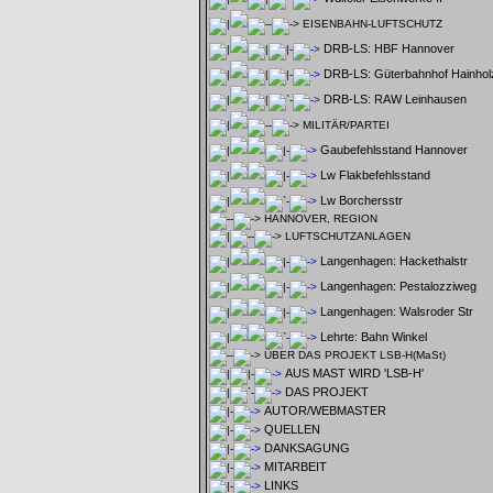
EISENBAHN-LUFTSCHUTZ
DRB-LS: HBF Hannover
DRB-LS: Güterbahnhof Hainhol
DRB-LS: RAW Leinhausen
MILITÄR/PARTEI
Gaubefehlsstand Hannover
Lw Flakbefehlsstand
Lw Borchersstr
HANNOVER, REGION
LUFTSCHUTZANLAGEN
Langenhagen: Hackethalstr
Langenhagen: Pestalozziweg
Langenhagen: Walsroder Str
Lehrte: Bahn Winkel
ÜBER DAS PROJEKT LSB-H(MaSt)
AUS MAST WIRD 'LSB-H'
DAS PROJEKT
AUTOR/WEBMASTER
QUELLEN
DANKSAGUNG
MITARBEIT
LINKS