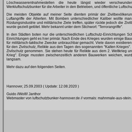
Löschwasserentnahmestellen die heute längst wieder verschwunden 
Werkluftschutzbunker für die Arbeiter in den Betrieben, und öffentliche Luftschu
Die meisten Objekte auf meiner Seite dienten primär der Zivilbevölkeru
Luftangriffe der Allierten. Mit Bomben unterschiedlicher Kaliber wollte m
Rüstungsindustrie und militärische Ziele treffen, später rückte jedoch die Zi
wurde gezielt getötet. Mehr bekannt unter dem Stichwort: "Terrorangriffe".
In den Städten boten nur die unterschiedlichen Luftschutz-Einrichtungen S
Einrichtungen geht es hier primär. Nach Ende des Krieges wurden einige Bauwer
für militärisch-taktische Zwecke unbrauchbar gemacht. Viele davon existieren
für den Zivilschutz, Relikte aus den Tagen des sogenannten "Kalten Krieges"
Zivilschutz genommen. Sie stehen heute für Relikte aus dem 2. Weltkrieg 
Krieg". Einige mussten zwischenzeitlich anderen Bauwerken weichen, wur
langsam.
Mehr dazu auf den folgenden Seiten.
Hannover, 25.09.2003 ( Update: 12.08.2020 )
Guido //Wolf// Janthor
Webmaster von luftschutzbunker-hannover.de // vormals: mahnmale-aus-stein