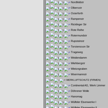
Nordfeldstr
Olbersstr
Osterforth
Rampenstr
Ricklinger Str
Rote Reihe
Rotermundstr
Rupsteinstr
Torstensson Str
Trageweg
Weidendamm
Wiehbergstr
Wietzegraben
Woermannstr
WERKLUFTSCHUTZ (FIRMEN)
Continental AG, Werk Limmer
Döhrener Wolle
Hanomag
Wülfeler Eisenwerke I
Wülfeler Eisenwerke II